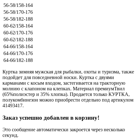
56-58/158-164
56-58/170-176
56-58/182-188
60-62/158-164
60-62/170-176
60-62/182-188
64-66/158-164
64-66/170-176
64-66/182-188
Куртка зимняя мужская для рыбалки, охоты и туризма, также
подойдет для повседневной носки. Куртка с двуями
карманами с косым входом, застегивается на тракторную
молнию с клапоном на клепках. Материал премиумТвил
(65%полиэстер и 35% хлопка). Продается только КУРТКА,
полукомбинезон можно приобрести отдельно под артикулом
41493417.
Заказ успешно добавлен в корзину!
Это сообщение автоматически закроется через несколько
секунд.