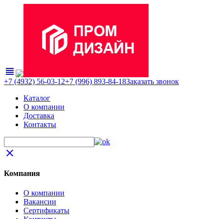
view_headline
+7 (4932) 56-03-12
+7 (996) 893-84-18
Заказать звонок
Каталог
О компании
Доставка
Контакты
close
Компания
О компании
Вакансии
Сертификаты